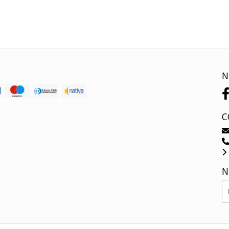
N
C
N