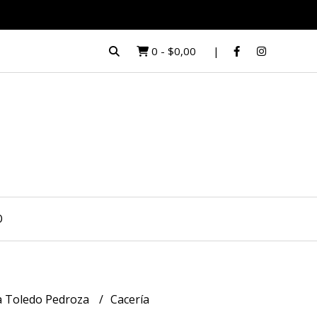
0
-
$0,00
O
a Toledo Pedroza
Cacería