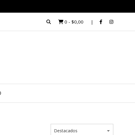
0
-
$0,00
O