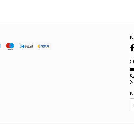
N
C
N