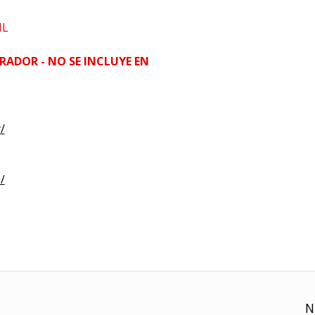
HL
RADOR - NO SE INCLUYE EN
/
/
N