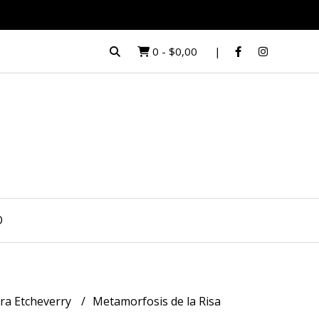
0
-
$0,00
O
dra Etcheverry
Metamorfosis de la Risa