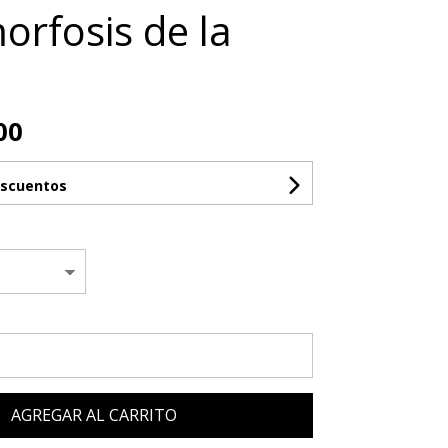
rfosis de la
00
escuentos
AGREGAR AL CARRITO