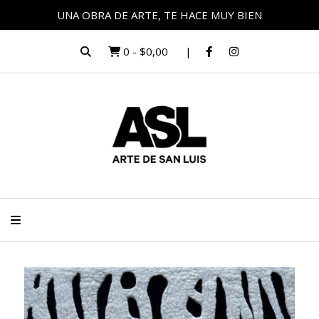
UNA OBRA DE ARTE, TE HACE MUY BIEN
0
-
$0,00