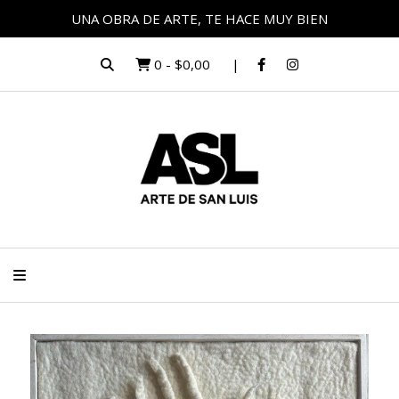
UNA OBRA DE ARTE, TE HACE MUY BIEN
0
-
$0,00