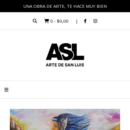
UNA OBRA DE ARTE, TE HACE MUY BIEN
0
-
$0,00