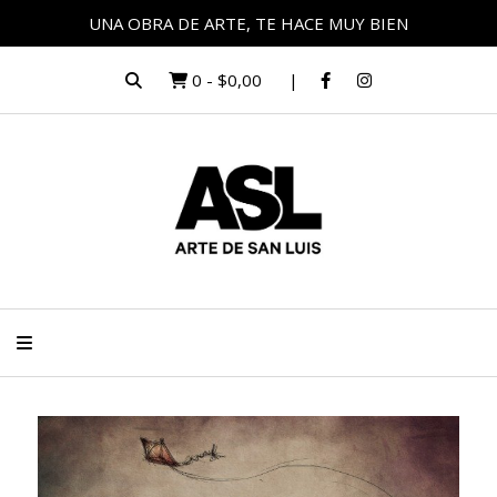
UNA OBRA DE ARTE, TE HACE MUY BIEN
0
-
$0,00