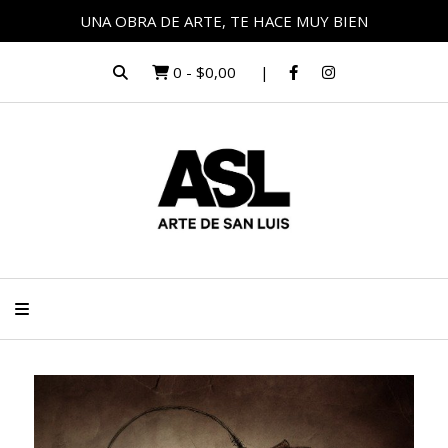
UNA OBRA DE ARTE, TE HACE MUY BIEN
0
-
$0,00