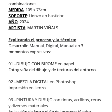
combinaciones.
MEDIDA
:
105 x 75
cm
SOPORTE
:
Lienzo en bastidor
AÑO
: 2024
ARTISTA
: MARTIN VIÑALS
Explicando el proceso y la técnica:
Desarrollo
Manual, Digital, Manual en
3
momentos expresivos:
01 –DIBUJO CON BIROME en papel.
Fotografía del dibujo y de texturas del entorno.
02 –MEZCLA DIGITAL
en Photoshop
Impresión en lienzo.
03 –PINTURA Y DIBUJO con tintas, acrílicos, ceras
y diversos materiales
.
Aplicación de laca y el fin del proceso técnico