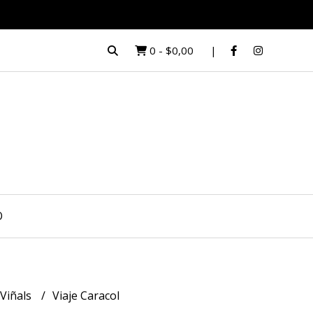
0
-
$0,00
O
 Viñals
Viaje Caracol