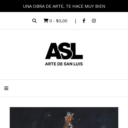
UNA OBRA DE ARTE, TE HACE MUY BIEN
0
-
$0,00