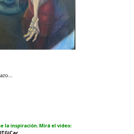
razo….
la inspiración. Mirá el video:
0TGiCac