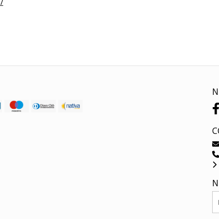
/
N
C
N